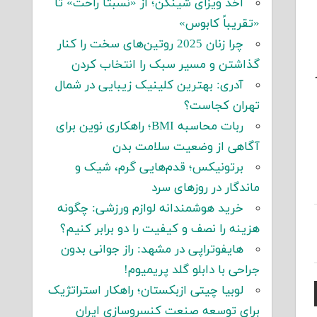
اخذ ویزای شینگن؛ از «نسبتاً راحت» تا
«تقریباً کابوس»
چرا زنان 2025 روتین‌های سخت را کنار
گذاشتن و مسیر سبک را انتخاب کردن
آدری: بهترین کلینیک زیبایی در شمال
تهران کجاست؟
ربات محاسبه BMI؛ راهکاری نوین برای
آگاهی از وضعیت سلامت بدن
برتونیکس؛ قدم‌هایی گرم، شیک و
ماندگار در روزهای سرد
خرید هوشمندانه لوازم ورزشی: چگونه
هزینه را نصف و کیفیت را دو برابر کنیم؟
هایفوتراپی در مشهد: راز جوانی بدون
جراحی با دابلو گلد پریمیوم!
لوبیا چیتی ازبکستان؛ راهکار استراتژیک
برای توسعه صنعت کنسروسازی ایران