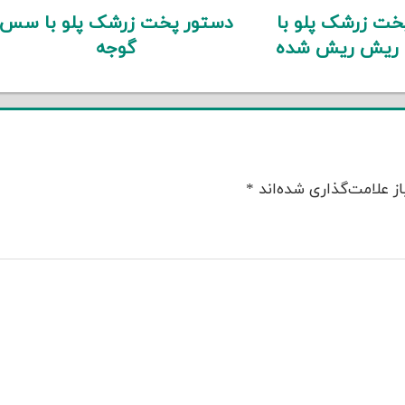
خت زرشک پلو با
دستور پخت زرشک پلو با سس
 ریش ریش شده
گوجه
ز علامت‌گذاری شده‌اند
*