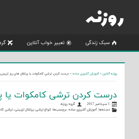
Skip
to
content
سبک زندگی
تعبیر خواب آنلاین
گرد
روزنه آنلاین
»
آموزش آشپزی ساده
»
درست کردن ترشی کامکوات یا پرتقال های ریز تزیینی
درست کردن ترشی کامکوات یا پر
1 سپتامبر 2017
گروه روزنه
دسته‌ها:
آموزش آشپزی ساده
. برچسب‌ها:
انواع ترشی
،
پرتقال تزیینی
،
ترشی کام