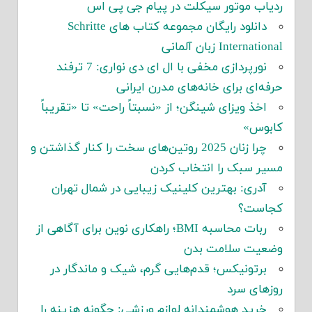
ردیاب موتور سیکلت در پیام جی پی اس
دانلود رایگان مجموعه کتاب های Schritte
International زبان آلمانی
نورپردازی مخفی با ال ای دی نواری: 7 ترفند
حرفه‌ای برای خانه‌های مدرن ایرانی
اخذ ویزای شینگن؛ از «نسبتاً راحت» تا «تقریباً
کابوس»
چرا زنان 2025 روتین‌های سخت را کنار گذاشتن و
مسیر سبک را انتخاب کردن
آدری: بهترین کلینیک زیبایی در شمال تهران
کجاست؟
ربات محاسبه BMI؛ راهکاری نوین برای آگاهی از
وضعیت سلامت بدن
برتونیکس؛ قدم‌هایی گرم، شیک و ماندگار در
روزهای سرد
خرید هوشمندانه لوازم ورزشی: چگونه هزینه را