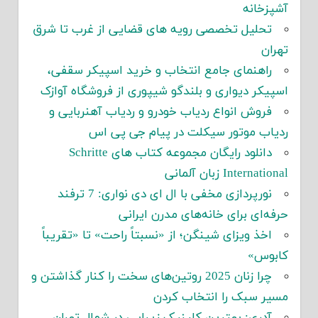
آشپزخانه
تحلیل تخصصی رویه های قضایی از غرب تا شرق
تهران
راهنمای جامع انتخاب و خرید اسپیکر سقفی،
اسپیکر دیواری و بلندگو شیپوری از فروشگاه آوازک
فروش انواع ردیاب خودرو و ردیاب آهنربایی و
ردیاب موتور سیکلت در پیام جی پی اس
دانلود رایگان مجموعه کتاب های Schritte
International زبان آلمانی
نورپردازی مخفی با ال ای دی نواری: 7 ترفند
حرفه‌ای برای خانه‌های مدرن ایرانی
اخذ ویزای شینگن؛ از «نسبتاً راحت» تا «تقریباً
کابوس»
چرا زنان 2025 روتین‌های سخت را کنار گذاشتن و
مسیر سبک را انتخاب کردن
آدری: بهترین کلینیک زیبایی در شمال تهران