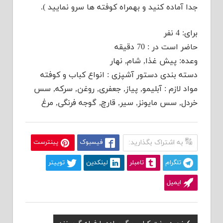
جدا آماده کنید و بهمراه کوفته ها سرو نمایید ).
برای: 4 نفر
حاضر است در : 70 دقیقه
وعده: پیش غذا, شام, نهار
دسته بندی دستور آشپزی : انواع کباب و کوفته
مواد لازم : آبلیمو, پیاز, جعفری, روغن, سرکه, سس
خردل, سس مایونز, سیر, قارچ, گوجه فرنگی, مرغ
به اشتراک بگذارید:
فیسبوک
پینترست
تلگرام
تامبلر
لینکدین
توییتر
ایمیل
Previous