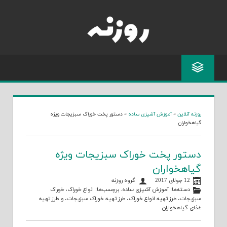
Skip
to
content
روزنه آنلاین
»
آموزش آشپزی ساده
»
دستور پخت خوراک سبزیجات ویژه
گیاهخواران
دستور پخت خوراک سبزیجات ویژه
گیاهخواران
12 جولای 2017
گروه روزنه
دسته‌ها:
آموزش آشپزی ساده
. برچسب‌ها:
انواع خوراک
،
خوراک
سبزیجات
،
طرز تهیه انواع خوراک
،
طرز تهیه خوراک سبزیجات
، و
طرز تهیه
غذای گیاهخواران
.