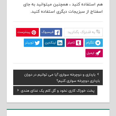
هم استفاده کنید ، همچنین میتوانید به جای
اسفناج از سبزیجات دیگری استفاده کنید.
به اشتراک بگذارید:
فیسبوک
پینترست
تلگرام
تامبلر
لینکدین
توییتر
ایمیل
Previous
بارداری و دوچرخه سواری:آیا می توانیم در دوران
راهبری
Post:
بارداری دوچرخه سواری کنیم؟
نوشته
Next
پخت خوراک کاری نخود و گل کلم یک غذای هندی
Post: