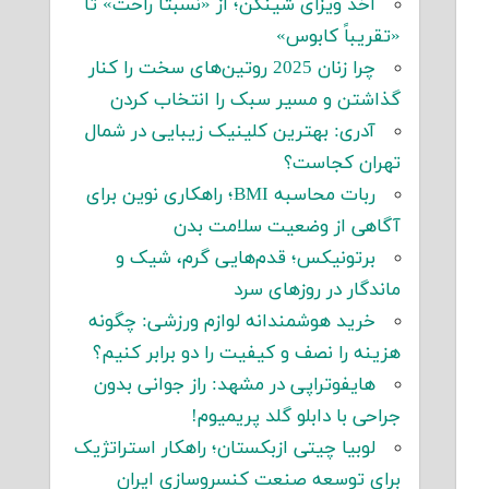
اخذ ویزای شینگن؛ از «نسبتاً راحت» تا
«تقریباً کابوس»
چرا زنان 2025 روتین‌های سخت را کنار
گذاشتن و مسیر سبک را انتخاب کردن
آدری: بهترین کلینیک زیبایی در شمال
تهران کجاست؟
ربات محاسبه BMI؛ راهکاری نوین برای
آگاهی از وضعیت سلامت بدن
برتونیکس؛ قدم‌هایی گرم، شیک و
ماندگار در روزهای سرد
خرید هوشمندانه لوازم ورزشی: چگونه
هزینه را نصف و کیفیت را دو برابر کنیم؟
هایفوتراپی در مشهد: راز جوانی بدون
جراحی با دابلو گلد پریمیوم!
لوبیا چیتی ازبکستان؛ راهکار استراتژیک
برای توسعه صنعت کنسروسازی ایران