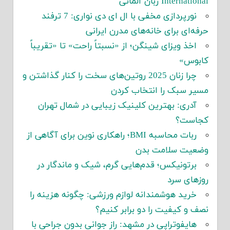
International زبان آلمانی
نورپردازی مخفی با ال ای دی نواری: 7 ترفند
حرفه‌ای برای خانه‌های مدرن ایرانی
اخذ ویزای شینگن؛ از «نسبتاً راحت» تا «تقریباً
کابوس»
چرا زنان 2025 روتین‌های سخت را کنار گذاشتن و
مسیر سبک را انتخاب کردن
آدری: بهترین کلینیک زیبایی در شمال تهران
کجاست؟
ربات محاسبه BMI؛ راهکاری نوین برای آگاهی از
وضعیت سلامت بدن
برتونیکس؛ قدم‌هایی گرم، شیک و ماندگار در
روزهای سرد
خرید هوشمندانه لوازم ورزشی: چگونه هزینه را
نصف و کیفیت را دو برابر کنیم؟
هایفوتراپی در مشهد: راز جوانی بدون جراحی با