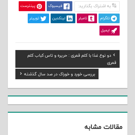
به اشتراک بگذارید:
فیسبوک
پینترست
تلگرام
تامبلر
لینکدین
توییتر
ایمیل
Previous
دو نوع غذا با کلم قمری : حریره و تاس کباب کلم
راهبری
Post:
قمری
نوشته
Next
بررسی خورد و خوراک در صد سال گذشته
Post:
مقالات مشابه