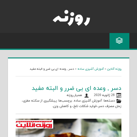
Ski
t
conten
روزنه آنلاین
»
آموزش آشپزی ساده
»
دسر , وعده ای بی ضرر و البته مفید
دسر , وعده ای بی ضرر و البته مفید
28 ژانویه 2020
همیار روزنه
دسته‌ها:
آموزش آشپزی ساده
. برچسب‌ها:
پیشگیری از سکته مغزی
،
زمان مصزف دسر
،
فواید شکلات تلخ
، و
کاهش وزن
.