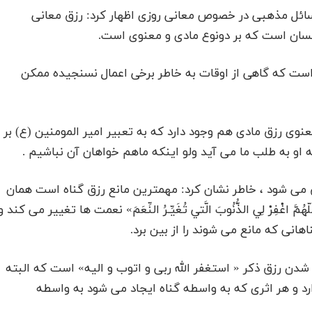
ئل مذهبی در خصوص معانی روزی اظهار کرد: رزق معانی
انسان است که بر دونوع مادی و معنوی است.
 است که گاهی از اوقات به خاطر برخی اعمال نسنجیده ممکن
عنوی رزق مادی هم وجود دارد که به تعبیر امیر المومنین (ع) بر
 او به طلب ما می آید ولو اینکه ماهم خواهان آن نباشیم .
ق می شود ، خاطر نشان کرد: مهمترین مانع رزق گناه است همان
غْفِرْ لِي الذُّنُوبَ الَّتي تُغَيِّـرُ النِّعَمَ» نعمت ها تغییر می کند و
هانی که مانع می شوند را از بین برد.
 شدن رزق ذکر « استغفر الله ربی و اتوب و الیه» است که البته
دارد و هر اثری که به واسطه گناه ایجاد می شود به واسطه