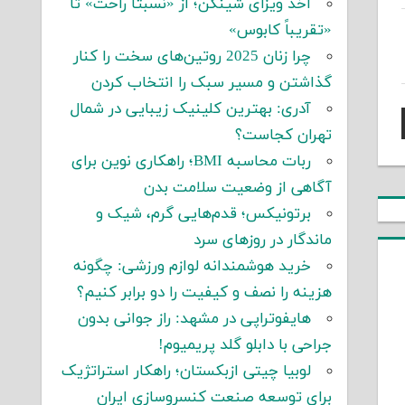
اخذ ویزای شینگن؛ از «نسبتاً راحت» تا
«تقریباً کابوس»
چرا زنان 2025 روتین‌های سخت را کنار
گذاشتن و مسیر سبک را انتخاب کردن
آدری: بهترین کلینیک زیبایی در شمال
تهران کجاست؟
ربات محاسبه BMI؛ راهکاری نوین برای
آگاهی از وضعیت سلامت بدن
برتونیکس؛ قدم‌هایی گرم، شیک و
ماندگار در روزهای سرد
خرید هوشمندانه لوازم ورزشی: چگونه
هزینه را نصف و کیفیت را دو برابر کنیم؟
هایفوتراپی در مشهد: راز جوانی بدون
جراحی با دابلو گلد پریمیوم!
لوبیا چیتی ازبکستان؛ راهکار استراتژیک
برای توسعه صنعت کنسروسازی ایران