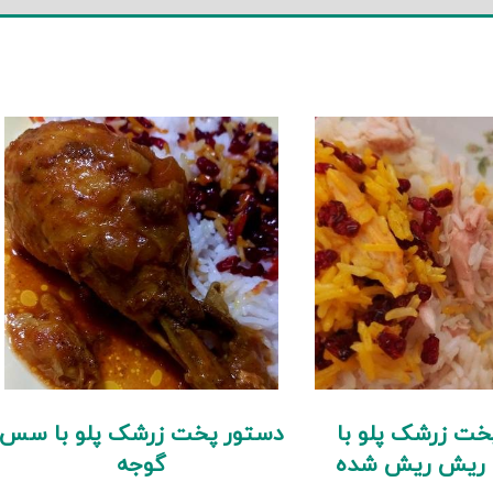
خت زرشک پلو با
دستور پخت زرشک پلو با سس
 ریش ریش شده
گوجه