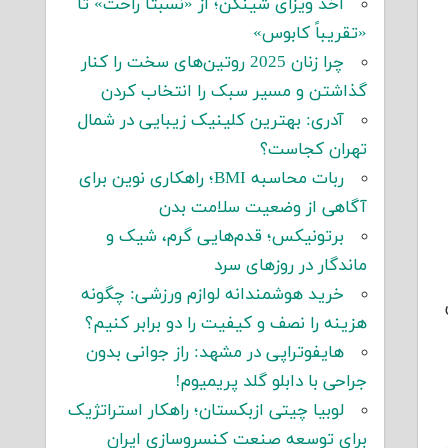
اخذ ویزای شینگن؛ از «نسبتاً راحت» تا
«تقریباً کابوس»
چرا زنان 2025 روتین‌های سخت را کنار
گذاشتن و مسیر سبک را انتخاب کردن
آدری: بهترین کلینیک زیبایی در شمال
تهران کجاست؟
ربات محاسبه BMI؛ راهکاری نوین برای
آگاهی از وضعیت سلامت بدن
برتونیکس؛ قدم‌هایی گرم، شیک و
ماندگار در روزهای سرد
خرید هوشمندانه لوازم ورزشی: چگونه
هزینه را نصف و کیفیت را دو برابر کنیم؟
هایفوتراپی در مشهد: راز جوانی بدون
جراحی با دابلو گلد پریمیوم!
لوبیا چیتی ازبکستان؛ راهکار استراتژیک
برای توسعه صنعت کنسروسازی ایران