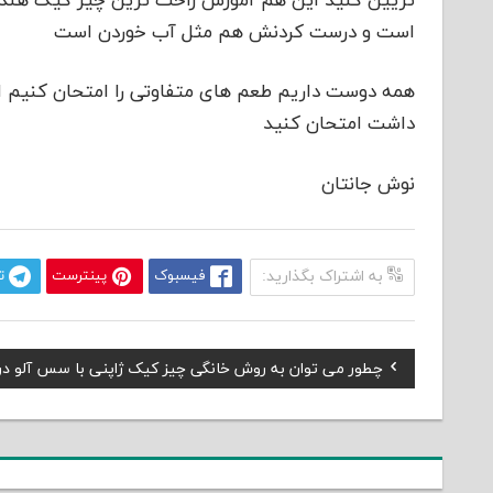
تزیین کنید این هم آموزش راحت ترین چیز کیک هندوا
است و درست کردنش هم مثل آب خوردن است
همه دوست داریم طعم های متفاوتی را امتحان کنیم 
داشت امتحان کنید
نوش جانتان
به اشتراک بگذارید:
فیسبوک
پینترست
ت
Previous
چطور می توان به روش خانگی چیز کیک ژاپنی با سس آلو د
راهبری
Post:
نوشته