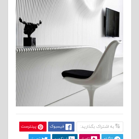
به اشتراک بگذارید:
فیسبوک
پینترست