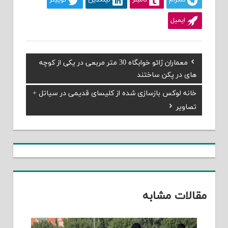
تلگرام
تامبلر
لینکدین
توییتر
ایمیل
Previous
معماران ژائو خوابگاه 30 متر مربعی در یکی از کوچه
راهبری
Post:
های در پکن ساختند
نوشته
Next
خانه لوکس بازسازی شده از کلیسای قدیمی در سیاتل +
Post:
تصاویر
مقالات مشابه