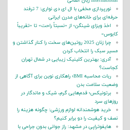
International زبان آلمانی
نورپردازی مخفی با ال ای دی نواری: 7 ترفند
حرفه‌ای برای خانه‌های مدرن ایرانی
اخذ ویزای شینگن؛ از «نسبتاً راحت» تا «تقریباً
کابوس»
چرا زنان 2025 روتین‌های سخت را کنار گذاشتن و
مسیر سبک را انتخاب کردن
آدری: بهترین کلینیک زیبایی در شمال تهران
کجاست؟
ربات محاسبه BMI؛ راهکاری نوین برای آگاهی از
وضعیت سلامت بدن
برتونیکس؛ قدم‌هایی گرم، شیک و ماندگار در
روزهای سرد
خرید هوشمندانه لوازم ورزشی: چگونه هزینه را
نصف و کیفیت را دو برابر کنیم؟
هایفوتراپی در مشهد: راز جوانی بدون جراحی با