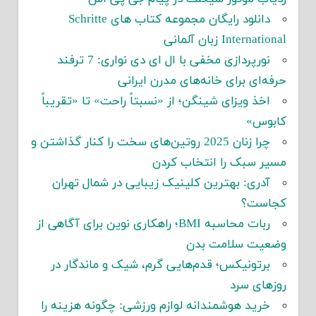
دانلود رایگان مجموعه کتاب های Schritte
International زبان آلمانی
نورپردازی مخفی با ال ای دی نواری: 7 ترفند
حرفه‌ای برای خانه‌های مدرن ایرانی
اخذ ویزای شینگن؛ از «نسبتاً راحت» تا «تقریباً
کابوس»
چرا زنان 2025 روتین‌های سخت را کنار گذاشتن و
مسیر سبک را انتخاب کردن
آدری: بهترین کلینیک زیبایی در شمال تهران
کجاست؟
ربات محاسبه BMI؛ راهکاری نوین برای آگاهی از
وضعیت سلامت بدن
برتونیکس؛ قدم‌هایی گرم، شیک و ماندگار در
روزهای سرد
خرید هوشمندانه لوازم ورزشی: چگونه هزینه را