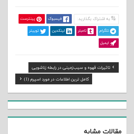
به اشتراک بگذارید:
فیسبوک
پینترست
تلگرام
تامبلر
لینکدین
توییتر
ایمیل
Previous
تاثیرات قهوه و سیب‌زمینی در رابطه زناشویی
راهبری
Post:
Next
کامل ترین اطلاعات در مورد اسپرم (1)
نوشته
Post:
مقالات مشابه