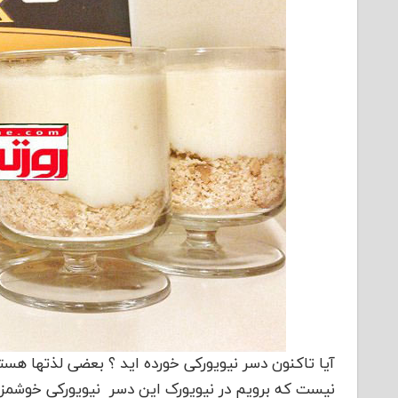
آیا تاکنون دسر نیویورکی خورده اید ؟ بعضی لذتها هس
نیست که برویم در نیویورک این دسر نیویورکی خوشمزه ر