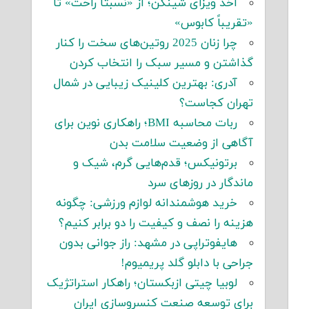
اخذ ویزای شینگن؛ از «نسبتاً راحت» تا
«تقریباً کابوس»
چرا زنان 2025 روتین‌های سخت را کنار
گذاشتن و مسیر سبک را انتخاب کردن
آدری: بهترین کلینیک زیبایی در شمال
تهران کجاست؟
ربات محاسبه BMI؛ راهکاری نوین برای
آگاهی از وضعیت سلامت بدن
برتونیکس؛ قدم‌هایی گرم، شیک و
ماندگار در روزهای سرد
خرید هوشمندانه لوازم ورزشی: چگونه
هزینه را نصف و کیفیت را دو برابر کنیم؟
هایفوتراپی در مشهد: راز جوانی بدون
جراحی با دابلو گلد پریمیوم!
لوبیا چیتی ازبکستان؛ راهکار استراتژیک
برای توسعه صنعت کنسروسازی ایران