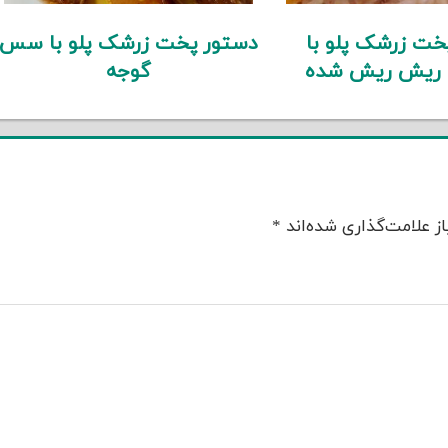
خت زرشک پلو با
دستور پخت زرشک پلو با سس
 ریش ریش شده
گوجه
ز علامت‌گذاری شده‌اند
*