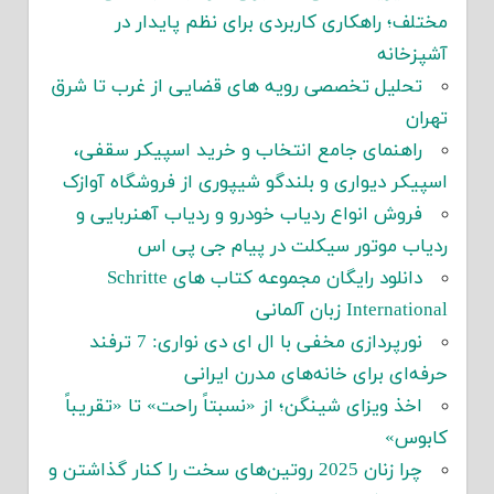
مختلف؛ راهکاری کاربردی برای نظم پایدار در
آشپزخانه
تحلیل تخصصی رویه های قضایی از غرب تا شرق
تهران
راهنمای جامع انتخاب و خرید اسپیکر سقفی،
اسپیکر دیواری و بلندگو شیپوری از فروشگاه آوازک
فروش انواع ردیاب خودرو و ردیاب آهنربایی و
ردیاب موتور سیکلت در پیام جی پی اس
دانلود رایگان مجموعه کتاب های Schritte
International زبان آلمانی
نورپردازی مخفی با ال ای دی نواری: 7 ترفند
حرفه‌ای برای خانه‌های مدرن ایرانی
اخذ ویزای شینگن؛ از «نسبتاً راحت» تا «تقریباً
کابوس»
چرا زنان 2025 روتین‌های سخت را کنار گذاشتن و