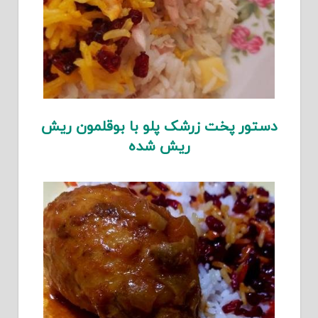
دستور پخت زرشک پلو با بوقلمون ریش
ریش شده