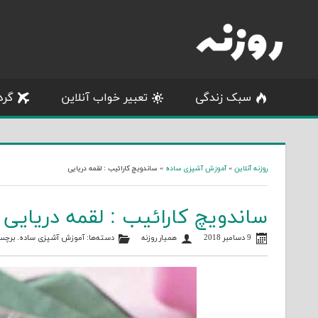
Skip
to
content
سبک زندگی
تعبیر خواب آنلاین
گرد
روزنه آنلاین
»
آموزش آشپزی ساده
»
ساندویچ کارائیب : لقمه دریایی
ساندویچ کارائیب : لقمه دریایی
9 دسامبر 2018
همیار روزنه
دسته‌ها:
آموزش آشپزی ساده
. برچس