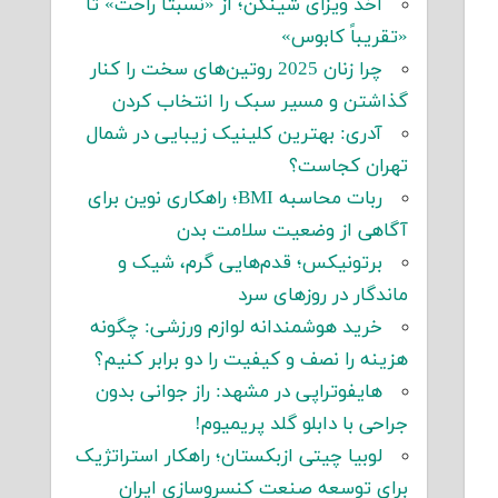
اخذ ویزای شینگن؛ از «نسبتاً راحت» تا
«تقریباً کابوس»
چرا زنان 2025 روتین‌های سخت را کنار
گذاشتن و مسیر سبک را انتخاب کردن
آدری: بهترین کلینیک زیبایی در شمال
تهران کجاست؟
ربات محاسبه BMI؛ راهکاری نوین برای
آگاهی از وضعیت سلامت بدن
برتونیکس؛ قدم‌هایی گرم، شیک و
ماندگار در روزهای سرد
خرید هوشمندانه لوازم ورزشی: چگونه
هزینه را نصف و کیفیت را دو برابر کنیم؟
هایفوتراپی در مشهد: راز جوانی بدون
جراحی با دابلو گلد پریمیوم!
لوبیا چیتی ازبکستان؛ راهکار استراتژیک
برای توسعه صنعت کنسروسازی ایران