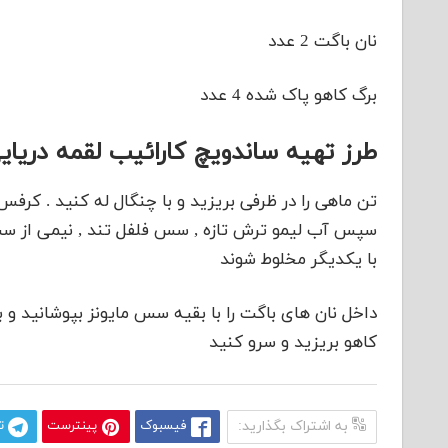
نان باگت 2 عدد
برگ کاهو پاک شده 4 عدد
طرز تهیه ساندویچ کارائیب لقمه دریای
تن ماهی را در ظرفی بریزید و با چنگال له کنید . کرفس ,
سپس آب لیمو ترش تازه , سس فلفل تند , نیمی از سس ما
با یکدیگر مخلوط شوند
داخل نان های باگت را با بقیه سس مایونز بپوشانید و 
کاهو بریزید و سرو کنید
به اشتراک بگذارید:
فیسبوک
پینترست
ت