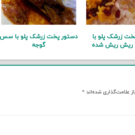
خت زرشک پلو با
دستور پخت زرشک پلو با سس
 ریش ریش شده
گوجه
ز علامت‌گذاری شده‌اند
*