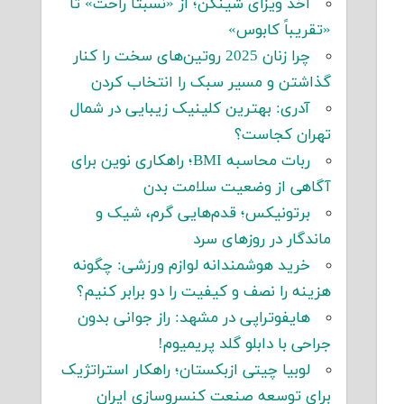
اخذ ویزای شینگن؛ از «نسبتاً راحت» تا
«تقریباً کابوس»
چرا زنان 2025 روتین‌های سخت را کنار
گذاشتن و مسیر سبک را انتخاب کردن
آدری: بهترین کلینیک زیبایی در شمال
تهران کجاست؟
ربات محاسبه BMI؛ راهکاری نوین برای
آگاهی از وضعیت سلامت بدن
برتونیکس؛ قدم‌هایی گرم، شیک و
ماندگار در روزهای سرد
خرید هوشمندانه لوازم ورزشی: چگونه
هزینه را نصف و کیفیت را دو برابر کنیم؟
هایفوتراپی در مشهد: راز جوانی بدون
جراحی با دابلو گلد پریمیوم!
لوبیا چیتی ازبکستان؛ راهکار استراتژیک
برای توسعه صنعت کنسروسازی ایران