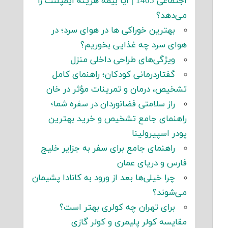
اجتماعی 1405 | آیا بیمه هزینه ایمپلنت را
می‌دهد؟
بهترین خوراکی ها در هوای سرد؛ در
هوای سرد چه غذایی بخوریم؟
ویژگی‌های طراحی داخلی منزل
گفتاردرمانی کودکان؛ راهنمای کامل
تشخیص، درمان و تمرینات مؤثر در خان
راز سلامتی فضانوردان در سفره شما؛
راهنمای جامع تشخیص و خرید بهترین
پودر اسپیرولینا
راهنمای جامع برای سفر به جزایر خلیج
فارس و دریای عمان
چرا خیلی‌ها بعد از ورود به کانادا پشیمان
می‌شوند؟
برای تهران چه کولری بهتر است؟
مقایسه کولر پلیمری و کولر گازی