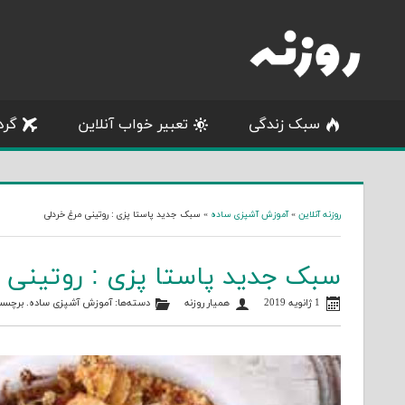
Skip
to
content
سبک زندگی
تعبیر خواب آنلاین
گرد
روزنه آنلاین
»
آموزش آشپزی ساده
»
سبک جدید پاستا پزی : روتینی مرغ خردلی
سبک جدید پاستا پزی : روتینی 
1 ژانویه 2019
همیار روزنه
دسته‌ها:
آموزش آشپزی ساده
. برچسب