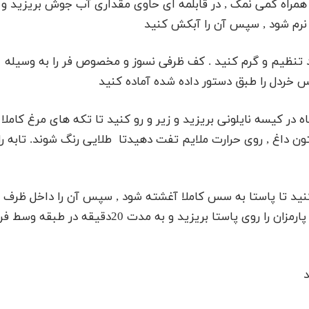
همراه کمی نمک , در قابلمه ای حاوی مقداری آب جوش بریزید و
, روی حرارت 220 درجهسانتی گراد تنظیم و گرم کنید . کف ظرفی نسوز و مخصوص فر را به وسیله
خردل را طبق دستور داده شده آماده کنید
 در کیسه نایلونی بریزید و زیر و رو کنید تا تکه های مرغ کاملا
ون داغ , روی حرارت ملایم تفت دهیدتا طلایی رنگ شوند. تابه را
 کنید تا پاستا به سس کاملا آغشته شود , سپس آن را داخل ظرف
بریزید . نوارهایمرغ را روی آن قرار دهید و در آخر , پنیر پارمزان را روی پاستا بریزید و به مدت 20دقیقه در طبقه وسط ف
د