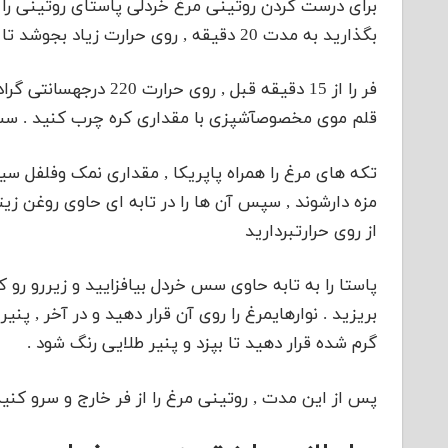
برای درست کردن روتینی مرغ خردلی پاستای روتینی را 
بگذارید به مدت 20 دقیقه , روی حرارت زیاد بجوشد تا نرم شود , سپس آن را آبکش کنید
فر را از 15 دقیقه قبل 
قلم موی مخصوصآشپزی با مقداری کره چرب کنید . سس 
تکه های مرغ را همراه پاپریکا , مقداری نمک وفلفل سیاه
مزه دارشوند , سپس آن ها را در تابه ای حاوی روغن زیت
از روی حرارتبردارید
پاستا را به تابه حاوی سس خردل بیافزایید و زیررو رو
گرم شده قرار دهید تا بپزد و پنیر طلایی رنگ شود .
پس از این مدت , روتینی مرغ را از فر خارج و سرو کنی