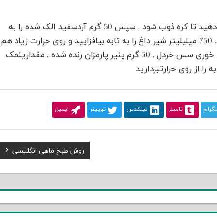
50 گرم کره رادر تابه ای بریزید و روی حرارت ملایم قرار دهید تا کره ذوب شود , سپس 50 گرم آردسفید الک شده را به
آن بیافزایید و تفت دهید تا بوی خامی آرد گرفته شود . 750 میلیلیتر شیر داغ را به تابه بیافزایید و روی حرارت زیاد هم
بزنید تا سس غلیظی بدستآید . در آخر , یک قاشق چای خوری سس خردل , 50 گرم پنیر پارمزان رنده شده , مقدارینمک
 را از روی حرارتبردارید
لگرام
تامبلر
لینکدین
توییتر
ایمیل
Next
روش طبخ ماهی انگلیسی
Post: