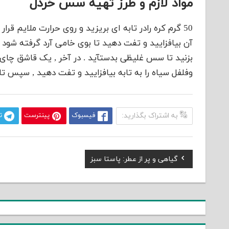
مواد لازم و طرز تهیه سس خردل
وفلفل سیاه را به تابه بیافزایید و تفت دهید , سپس تابه
به اشتراک بگذارید:
فیسبوک
پینترست
ت
Previous
گیاهی و پر از عطر: پاستا سبز
راهبری
Post:
نوشته