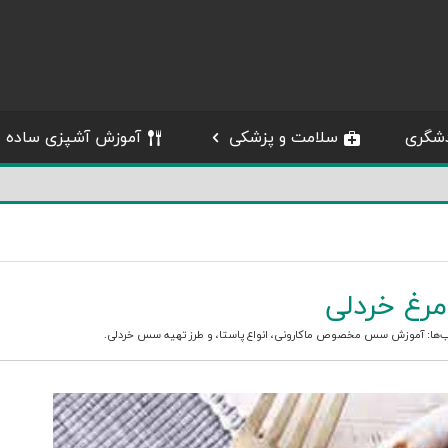
شگری
سلامت و پزشکی
آموزش آشپزی ساده
مرغ خردلی
‌ها:
آموزش سس مخصوص ماکارونی
،
انواع پاستا
، و
طرز تهیه سس خردلی
.