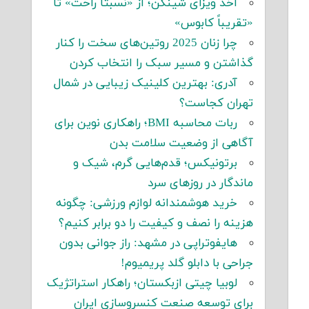
اخذ ویزای شینگن؛ از «نسبتاً راحت» تا
«تقریباً کابوس»
چرا زنان 2025 روتین‌های سخت را کنار
گذاشتن و مسیر سبک را انتخاب کردن
آدری: بهترین کلینیک زیبایی در شمال
تهران کجاست؟
ربات محاسبه BMI؛ راهکاری نوین برای
آگاهی از وضعیت سلامت بدن
برتونیکس؛ قدم‌هایی گرم، شیک و
ماندگار در روزهای سرد
خرید هوشمندانه لوازم ورزشی: چگونه
هزینه را نصف و کیفیت را دو برابر کنیم؟
هایفوتراپی در مشهد: راز جوانی بدون
جراحی با دابلو گلد پریمیوم!
لوبیا چیتی ازبکستان؛ راهکار استراتژیک
برای توسعه صنعت کنسروسازی ایران