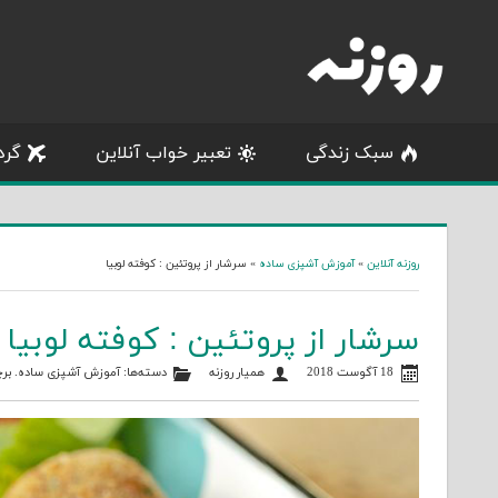
Skip
to
content
سبک زندگی
تعبیر خواب آنلاین
گرد
روزنه آنلاین
»
آموزش آشپزی ساده
»
سرشار از پروتئین : کوفته لوبیا
سرشار از پروتئین : کوفته لوبیا
18 آگوست 2018
همیار روزنه
دسته‌ها:
آموزش آشپزی ساده
. بر