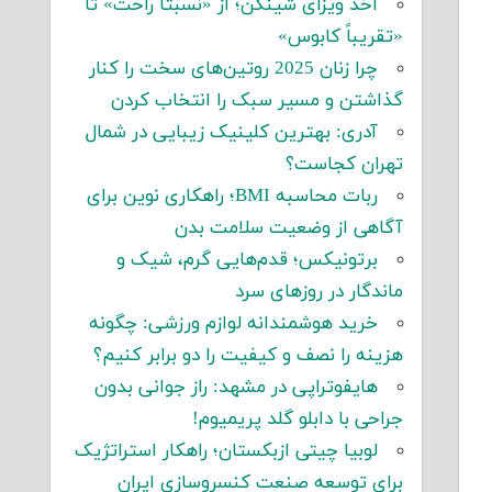
اخذ ویزای شینگن؛ از «نسبتاً راحت» تا
«تقریباً کابوس»
چرا زنان 2025 روتین‌های سخت را کنار
گذاشتن و مسیر سبک را انتخاب کردن
آدری: بهترین کلینیک زیبایی در شمال
تهران کجاست؟
ربات محاسبه BMI؛ راهکاری نوین برای
آگاهی از وضعیت سلامت بدن
برتونیکس؛ قدم‌هایی گرم، شیک و
ماندگار در روزهای سرد
خرید هوشمندانه لوازم ورزشی: چگونه
هزینه را نصف و کیفیت را دو برابر کنیم؟
هایفوتراپی در مشهد: راز جوانی بدون
جراحی با دابلو گلد پریمیوم!
لوبیا چیتی ازبکستان؛ راهکار استراتژیک
برای توسعه صنعت کنسروسازی ایران