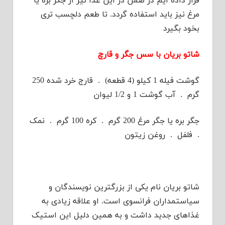
قرار داده ایم در ضمن در این غذا نیز از جگر بره یا
مرغ نیز باید استفاده گردد. تا طعم دلچسب تری
بخود بگیرد
شاتو بریان با سس جگر و قارچ
گوشت فیله 1 کیلو (4 قطعه) . قارج خرد شده 250
گرم . آب گوشت 1 و 1/2 لیوان
جگر بره یا جگر مرغ 200 گرم . کره 100 گرم . نمک
. فلفل . روغن زیتون
شاتو بریان نام یکی از بزرگترین نویسندگان و
سیاستمداران فرانسوی است. او علاقه زیادی به
غذاهای جدید داشت و به همین دلیل این استیک