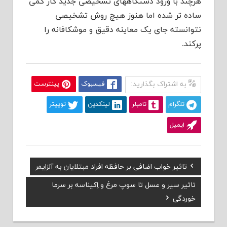
هرچند با ورود دستگاههای تشخیصی جدید کار کمی
ساده تر شده اما هنوز هیچ روش تشخیصی
نتوانسته جای یک معاینه دقیق و موشکافانه را
پرکند.
به اشتراک بگذارید:
فیسبوک
پینترست
تلگرام
تامبلر
لینکدین
توییتر
ایمیل
Previous
تاثیر خواب اضافی بر حافظه افراد مبتلایان به آلزایمر
راهبری
Post:
Next
تاثیر سیر و عسل تا سوپ مرغ و اِکیناسه بر سرما
نوشته
Post:
خوردگی