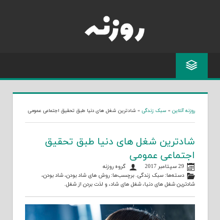
Skip
to
content
روزنه آنلاین
»
سبک زندگی
»
شادترین شغل های دنیا طبق تحقیق اجتماعی عمومی
شادترین شغل های دنیا طبق تحقیق
اجتماعی عمومی
29 سپتامبر 2017
گروه روزنه
دسته‌ها:
سبک زندگی
. برچسب‌ها:
روش های شاد بودن
،
شاد بودن
،
شادترین شغل های دنیا
،
شغل های شاد
، و
لذت بردن از شغل
.