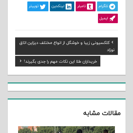
تلگرام
تامبلر
لینکدین
توییتر
ایمیل
Previous
کلکسیونی زیبا و خوشگل از انواع مختلف دیزاین اتاق
راهبری
Post:
نوزاد
نوشته
Next
خریداران طلا این نکات مهم را جدی بگیرند!
Post:
مقالات مشابه