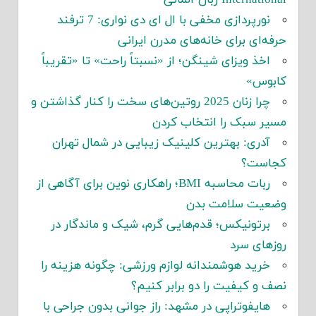
نورپردازی مخفی با ال ای دی نواری: 7 ترفند
حرفه‌ای برای خانه‌های مدرن ایرانی
اخذ ویزای شینگن؛ از «نسبتاً راحت» تا «تقریباً
کابوس»
چرا زنان 2025 روتین‌های سخت را کنار گذاشتن و
مسیر سبک را انتخاب کردن
آدری: بهترین کلینیک زیبایی در شمال تهران
کجاست؟
ربات محاسبه BMI؛ راهکاری نوین برای آگاهی از
وضعیت سلامت بدن
برتونیکس؛ قدم‌هایی گرم، شیک و ماندگار در
روزهای سرد
خرید هوشمندانه لوازم ورزشی: چگونه هزینه را
نصف و کیفیت را دو برابر کنیم؟
هایفوتراپی در مشهد: راز جوانی بدون جراحی با