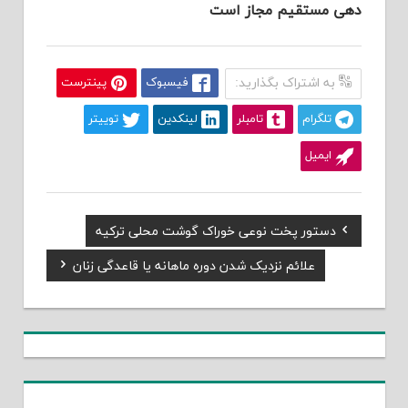
دهی مستقیم مجاز است
به اشتراک بگذارید:
فیسبوک
پینترست
تلگرام
تامبلر
لینکدین
توییتر
ایمیل
Previous
دستور پخت نوعی خوراک گوشت محلی ترکیه
راهبری
Post:
Next
علائم نزدیک شدن دوره ماهانه یا قاعدگی زنان
نوشته
Post: