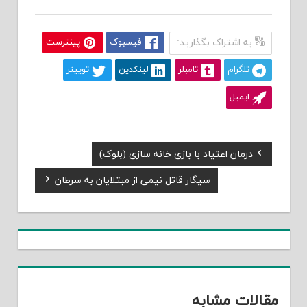
به اشتراک بگذارید:
فیسبوک
پینترست
تلگرام
تامبلر
لینکدین
توییتر
ایمیل
Previous
درمان اعتیاد با بازی خانه سازی (بلوک)
راهبری
Post:
Next
سیگار قاتل نیمی از مبتلایان به سرطان
نوشته
Post:
مقالات مشابه