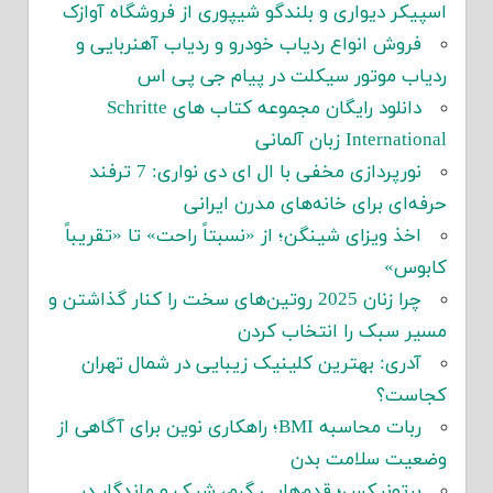
اسپیکر دیواری و بلندگو شیپوری از فروشگاه آوازک
فروش انواع ردیاب خودرو و ردیاب آهنربایی و
ردیاب موتور سیکلت در پیام جی پی اس
دانلود رایگان مجموعه کتاب های Schritte
International زبان آلمانی
نورپردازی مخفی با ال ای دی نواری: 7 ترفند
حرفه‌ای برای خانه‌های مدرن ایرانی
اخذ ویزای شینگن؛ از «نسبتاً راحت» تا «تقریباً
کابوس»
چرا زنان 2025 روتین‌های سخت را کنار گذاشتن و
مسیر سبک را انتخاب کردن
آدری: بهترین کلینیک زیبایی در شمال تهران
کجاست؟
ربات محاسبه BMI؛ راهکاری نوین برای آگاهی از
وضعیت سلامت بدن
برتونیکس؛ قدم‌هایی گرم، شیک و ماندگار در