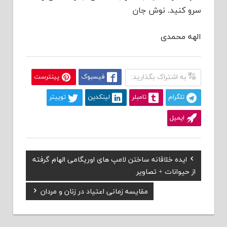
سرو کنید. نوش جان
الهه محمدی
به اشتراک بگذارید:
فیسبوک
پینترست
تلگرام
تامبلر
لینکدین
توییتر
ایمیل
Previous
ایده خلاقانه ساختن لامپ های اوریگامی الهام گرفته
راهبری
Post:
از حیوانات + تصاویر
نوشته
Next
مقایسه زمانی اعتیاد در زنان و مردان
Post: