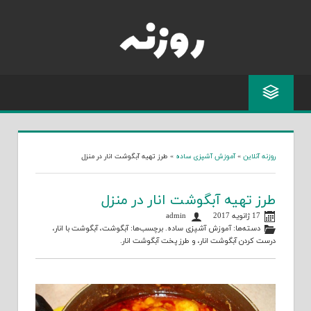
Skip
to
content
روزنه آنلاین
»
آموزش آشپزی ساده
»
طرز تهیه آبگوشت انار در منزل
طرز تهیه آبگوشت انار در منزل
17 ژانویه 2017
admin
دسته‌ها:
آموزش آشپزی ساده
. برچسب‌ها:
آبگوشت
،
آبگوشت با انار
،
درست کردن آبگوشت انار
، و
طرز پخت آبگوشت انار
.