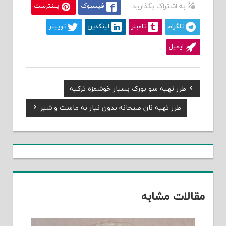
به اشتراک بگذارید:
فیسبوک
پینترست
تلگرام
تامبلر
لینکدین
توییتر
ایمیل
Previous
طرز تهیه سو بورک بسیار خوشمزه ترکیه
راهبری
Post:
Next
طرز تهیه نان صبحانه بدون نیاز به ماست و شیر
نوشته
Post:
مقالات مشابه