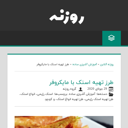
Skip
to
content
روزنه آنلاین
»
آموزش آشپزی ساده
»
طرز تهیه اسنک با مایکروفر
طرز تهیه اسنک با مایکروفر
29 جولای 2020
گروه روزنه
دسته‌ها:
آموزش آشپزی ساده
. برچسب‌ها:
اسنک رژیمی
،
انواع اسنک
،
طرز تهیه اسنک رژیمی
،
طرز تهیه انواغ اسنک
، و
کوچو
.