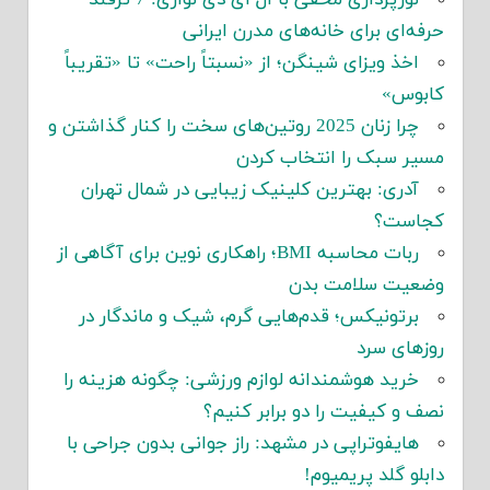
نورپردازی مخفی با ال ای دی نواری: 7 ترفند
حرفه‌ای برای خانه‌های مدرن ایرانی
اخذ ویزای شینگن؛ از «نسبتاً راحت» تا «تقریباً
کابوس»
چرا زنان 2025 روتین‌های سخت را کنار گذاشتن و
مسیر سبک را انتخاب کردن
آدری: بهترین کلینیک زیبایی در شمال تهران
کجاست؟
ربات محاسبه BMI؛ راهکاری نوین برای آگاهی از
وضعیت سلامت بدن
برتونیکس؛ قدم‌هایی گرم، شیک و ماندگار در
روزهای سرد
خرید هوشمندانه لوازم ورزشی: چگونه هزینه را
نصف و کیفیت را دو برابر کنیم؟
هایفوتراپی در مشهد: راز جوانی بدون جراحی با
دابلو گلد پریمیوم!