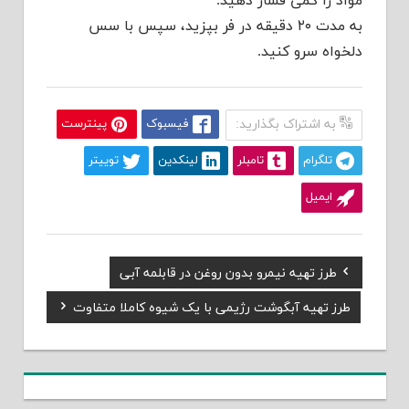
مواد را کمی فشار دهید.
به مدت ۲۰ دقیقه در فر بپزید، سپس با سس
دلخواه سرو کنید.
به اشتراک بگذارید:
فیسبوک
پینترست
تلگرام
تامبلر
لینکدین
توییتر
ایمیل
Previous
طرز تهیه نیمرو بدون روغن در قابلمه آبی
راهبری
Post:
Next
طرز تهیه آبگوشت رژیمی با یک شیوه کاملا متفاوت
نوشته
Post: