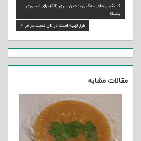
Previous
عکس های غمگین با متن سری (10) برای استوری
راهبری
Post:
اینستا
نوشته
Next
طرز تهیه املت در نان تست در فر
Post:
مقالات مشابه