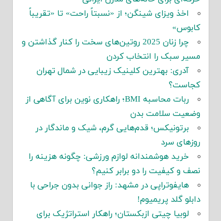
اخذ ویزای شینگن؛ از «نسبتاً راحت» تا «تقریباً
کابوس»
چرا زنان 2025 روتین‌های سخت را کنار گذاشتن و
مسیر سبک را انتخاب کردن
آدری: بهترین کلینیک زیبایی در شمال تهران
کجاست؟
ربات محاسبه BMI؛ راهکاری نوین برای آگاهی از
وضعیت سلامت بدن
برتونیکس؛ قدم‌هایی گرم، شیک و ماندگار در
روزهای سرد
خرید هوشمندانه لوازم ورزشی: چگونه هزینه را
نصف و کیفیت را دو برابر کنیم؟
هایفوتراپی در مشهد: راز جوانی بدون جراحی با
دابلو گلد پریمیوم!
لوبیا چیتی ازبکستان؛ راهکار استراتژیک برای