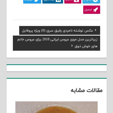
ایمیل
Previous
عکس نوشته نامردی رفیق سری (8) ویژه پروفایل
راهبری
Post:
Next
زیباترین مدل موی عروس ایرانی 2018 برای عروس خانم
نوشته
Post:
های خوش ذوق
مقالات مشابه