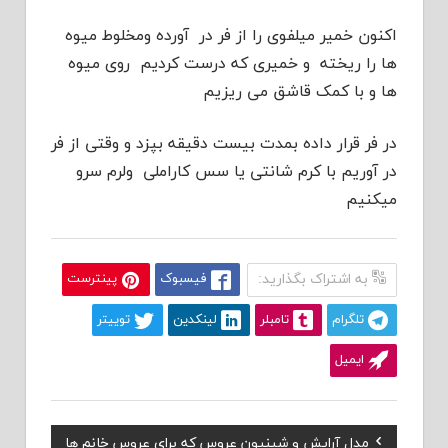
اکنون خمیر میلفوی را از فر در آورده ومخلوط میوه
ها را ریخته و خمیری که درست کردیم روی میوه
ها و با کمک قاشق می ریزیم
در فر قرار داده بمدت بیست دقیقه بپزد و وقتی از فر
در آوریم با کرم شانتی یا سس کاراملی ولرم سرو
میکنیم
به اشتراک بگذارید:
فیسبوک
پینترست
تلگرام
تامبلر
لینکدین
توییتر
ایمیل
Previous
مدل آرایش و شینیون عروس که برای عروس خانم ها