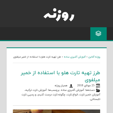
Skip
to
content
روزنه آنلاین
»
آموزش آشپزی ساده
»
طرز تهیه تارت هلو با استفاده از خمیر میلفوی
طرز تهیه تارت هلو با استفاده از خمیر
میلفوی
25 جولای 2018
همیار روزنه
دسته‌ها:
آموزش آشپزی ساده
. برچسب‌ها:
آموزش تارت ترکیه
،
آموزش خمیر تارت
،
انواع تارت
،
چگونه تارت درست کنیم
، و
رسپی تارت
تابستانی
.