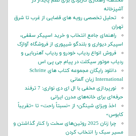
مختلف؛ راهکاری کاربردی برای نظم پایدار در
آشپزخانه
تحلیل تخصصی رویه های قضایی از غرب تا شرق
تهران
راهنمای جامع انتخاب و خرید اسپیکر سقفی،
اسپیکر دیواری و بلندگو شیپوری از فروشگاه آوازک
فروش انواع ردیاب خودرو و ردیاب آهنربایی و
ردیاب موتور سیکلت در پیام جی پی اس
دانلود رایگان مجموعه کتاب های Schritte
International زبان آلمانی
نورپردازی مخفی با ال ای دی نواری: 7 ترفند
حرفه‌ای برای خانه‌های مدرن ایرانی
اخذ ویزای شینگن؛ از «نسبتاً راحت» تا «تقریباً
کابوس»
چرا زنان 2025 روتین‌های سخت را کنار گذاشتن و
مسیر سبک را انتخاب کردن