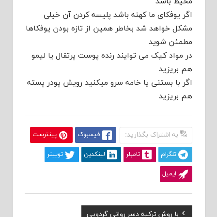
محیط باشد
اگر یوفکای ما کهنه باشد پلیسه کردن آن خیلی
مشکل خواهد شد بخاطر همین از تازه بودن یوفکاها
مطمئن شوید
در مواد کیک می توایند رنده پوست پرتقال یا لیمو
هم بریزید
اگر با بستنی یا خامه سرو میکنید رویش پودر پسته
هم بریزید
به اشتراک بگذارید:
فیسبوک
پینترست
تلگرام
تامبلر
لینکدین
توییتر
ایمیل
Previous
با روش ترکیه دسر روانی گردویی