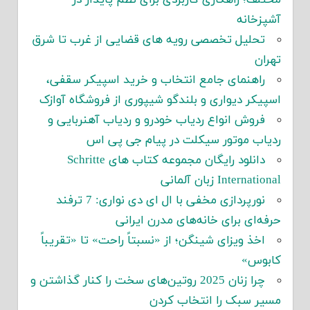
مختلف؛ راهکاری کاربردی برای نظم پایدار در
آشپزخانه
تحلیل تخصصی رویه های قضایی از غرب تا شرق
تهران
راهنمای جامع انتخاب و خرید اسپیکر سقفی،
اسپیکر دیواری و بلندگو شیپوری از فروشگاه آوازک
فروش انواع ردیاب خودرو و ردیاب آهنربایی و
ردیاب موتور سیکلت در پیام جی پی اس
دانلود رایگان مجموعه کتاب های Schritte
International زبان آلمانی
نورپردازی مخفی با ال ای دی نواری: 7 ترفند
حرفه‌ای برای خانه‌های مدرن ایرانی
اخذ ویزای شینگن؛ از «نسبتاً راحت» تا «تقریباً
کابوس»
چرا زنان 2025 روتین‌های سخت را کنار گذاشتن و
مسیر سبک را انتخاب کردن