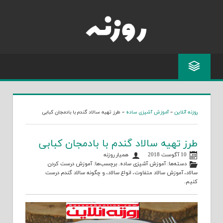
Skip
to
content
روزنه آنلاین
»
آموزش آشپزی ساده
»
طرز تهیه سالاد گندم با بادمجان کبابی
طرز تهیه سالاد گندم با بادمجان کبابی
10 آگوست 2018
همیار روزنه
دسته‌ها:
آموزش آشپزی ساده
. برچسب‌ها:
آموزش درست کردن
سالاد
،
آموزش سالاد متفاوت
،
انواع سالاد
، و
چگونه سالاد گندم درست
کنیم
.