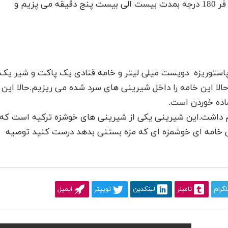
روی کاغذ روغنی قرار میدهیم و با فاصله چیده شود در فر 180 درجه بمدت بیست الی بیست پنج دقیقه می پزیم و
استوریزه دویست میلی لیتر و خامه قنادی یک پاکت و شیر یک
الا این خامه را داخل شیرینی های سرد شده می ریزیم.حالا این
اده خوردن است.
 داشت.این شیرینی یکی از شیرینی های خوشزه ترکیه است که
 خامه ای خوشمزه ای که مزه بستنی بدهد درست کنید توصیه
لگرام
تامبلر
لینکدین
توییتر
ایمیل