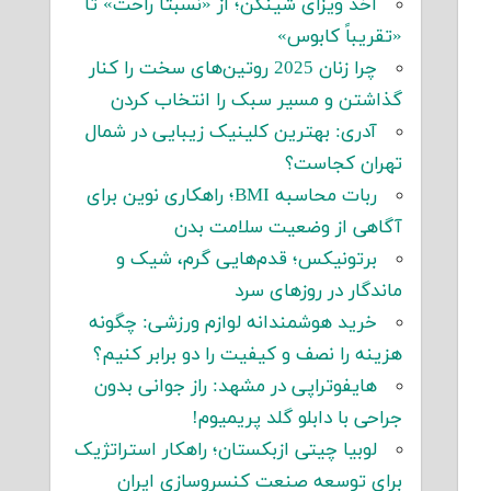
اخذ ویزای شینگن؛ از «نسبتاً راحت» تا
«تقریباً کابوس»
چرا زنان 2025 روتین‌های سخت را کنار
گذاشتن و مسیر سبک را انتخاب کردن
آدری: بهترین کلینیک زیبایی در شمال
تهران کجاست؟
ربات محاسبه BMI؛ راهکاری نوین برای
آگاهی از وضعیت سلامت بدن
برتونیکس؛ قدم‌هایی گرم، شیک و
ماندگار در روزهای سرد
خرید هوشمندانه لوازم ورزشی: چگونه
هزینه را نصف و کیفیت را دو برابر کنیم؟
هایفوتراپی در مشهد: راز جوانی بدون
جراحی با دابلو گلد پریمیوم!
لوبیا چیتی ازبکستان؛ راهکار استراتژیک
برای توسعه صنعت کنسروسازی ایران