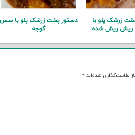
خت زرشک پلو با
دستور پخت زرشک پلو با سس
 ریش ریش شده
گوجه
ز علامت‌گذاری شده‌اند
*