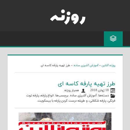
Skip
to
content
روزنه آنلاین
»
آموزش آشپزی ساده
»
طرز تهیه پارفه کاسه ای
طرز تهیه پارفه کاسه ای
18 ژوئن 2018
همیار روزنه
دسته‌ها:
آموزش آشپزی ساده
. برچسب‌ها:
انواع پارفه
،
پارفه توت
فرنگی
،
پارفه شکلاتی
، و
طریقه درست کردن پارفه با بیسکویت
.