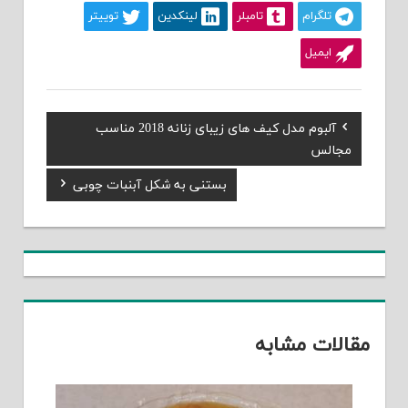
تلگرام
تامبلر
لینکدین
توییتر
ایمیل
Previous
آلبوم مدل کیف های زیبای زنانه 2018 مناسب
راهبری
Post:
مجالس
نوشته
Next
بستنی به شکل آبنبات چوبی
Post:
مقالات مشابه