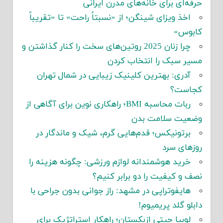
حرفه‌ای برای خانه‌های مدرن ایرانی
اخذ ویزای شینگن؛ از «نسبتاً راحت» تا «تقریباً
کابوس»
چرا زنان 2025 روتین‌های سخت را کنار گذاشتن و
مسیر سبک را انتخاب کردن
آدری: بهترین کلینیک زیبایی در شمال تهران
کجاست؟
ربات محاسبه BMI؛ راهکاری نوین برای آگاهی از
وضعیت سلامت بدن
برتونیکس؛ قدم‌هایی گرم، شیک و ماندگار در
روزهای سرد
خرید هوشمندانه لوازم ورزشی: چگونه هزینه را
نصف و کیفیت را دو برابر کنیم؟
هایفوتراپی در مشهد: راز جوانی بدون جراحی با
دابلو گلد پریمیوم!
لوبیا چیتی ازبکستان؛ راهکار استراتژیک برای