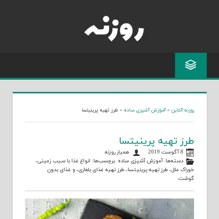
Skip
to
content
روزنه آنلاین
»
آموزش آشپزی ساده
»
طرز تهیه پرینیتسا
طرز تهیه پرینیتسا
8 آگوست 2019
همیار روزنه
دسته‌ها:
آموزش آشپزی ساده
. برچسب‌ها:
انواع غذا با سیب زمینی
،
خوراک ملل
،
طرز تهیه پرینیتسا
،
طرز تهیه غذای بلغاری
، و
غذای بدون
گوشت
.