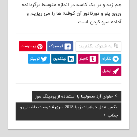
هم زده و در یک کاسه در اندازه متوسط برگردانده
وروی پلو و دورتادور آن کوفته ها را می ریزیم و
آماده سرو کردن است
به اشتراک بگذارید:
فیسبوک
پینترست
تلگرام
تامبلر
لینکدین
توییتر
ایمیل
Previous
حلوای آرد سمولینا با استفاده از پودینگ موز
راهبری
Post:
Next
عکس مدل جواهرات زیبا 2018 سری 4 دوست داشتنی و
نوشته
Post:
جذاب