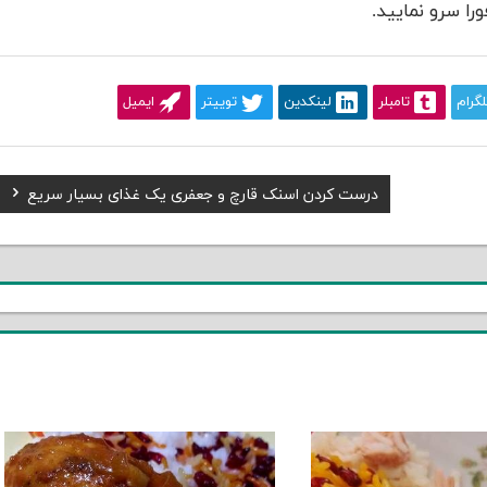
ورا سرو نمایید.
لگرام
تامبلر
لینکدین
توییتر
ایمیل
Next
درست کردن اسنک قارچ و جعفری یک غذای بسیار سریع
Post: