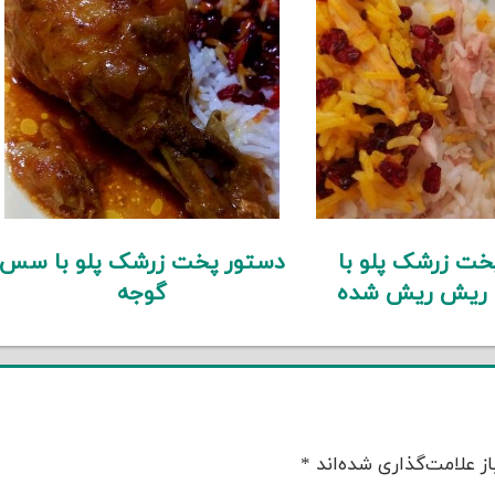
خت زرشک پلو با
دستور پخت زرشک پلو با سس
 ریش ریش شده
گوجه
ز علامت‌گذاری شده‌اند
*