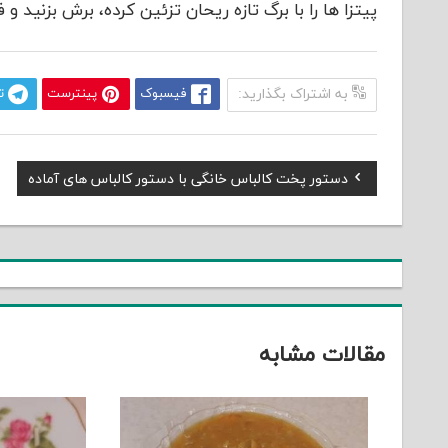
پیتزا ها را با برگ تازه ریحان تزئین کرده، برش بزنید و ف
به اشتراک بگذارید:
فیسبوک
پینترست
ت
Previous
دستور پخت کالباس خانگی با دستور کالباس های آماده
راهبری
Post:
نوشته
مقالات مشابه