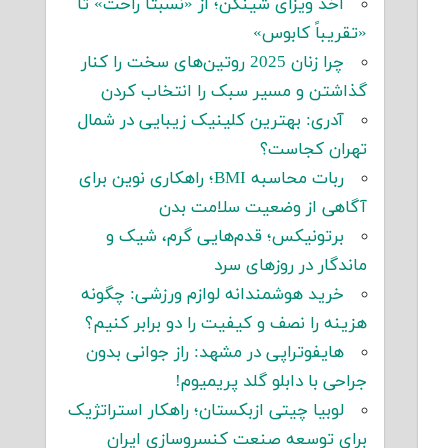
اخذ ویزای شینگن؛ از «نسبتاً راحت» تا
«تقریباً کابوس»
چرا زنان 2025 روتین‌های سخت را کنار
گذاشتن و مسیر سبک را انتخاب کردن
آدری: بهترین کلینیک زیبایی در شمال
تهران کجاست؟
ربات محاسبه BMI؛ راهکاری نوین برای
آگاهی از وضعیت سلامت بدن
برتونیکس؛ قدم‌هایی گرم، شیک و
ماندگار در روزهای سرد
خرید هوشمندانه لوازم ورزشی: چگونه
هزینه را نصف و کیفیت را دو برابر کنیم؟
هایفوتراپی در مشهد: راز جوانی بدون
جراحی با دابلو گلد پریمیوم!
لوبیا چیتی ازبکستان؛ راهکار استراتژیک
برای توسعه صنعت کنسروسازی ایران