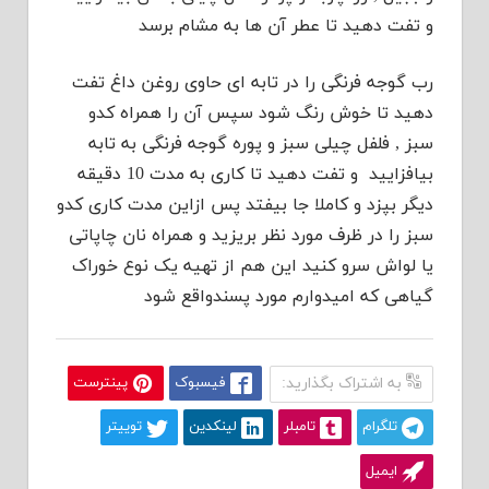
و تفت دهید تا عطر آن ها به مشام برسد
رب گوجه فرنگی را در تابه ای حاوی روغن داغ تفت
دهید تا خوش رنگ شود سپس آن را همراه کدو
سبز , فلفل چیلی سبز و پوره گوجه فرنگی به تابه
بیافزایید و تفت دهید تا کاری به مدت 10 دقیقه
دیگر بپزد و کاملا جا بیفتد پس ازاین مدت کاری کدو
سبز را در ظرف مورد نظر بریزید و همراه نان چاپاتی
یا لواش سرو کنید این هم از تهیه یک نوع خوراک
گیاهی که امیدوارم مورد پسندواقع شود
به اشتراک بگذارید:
فیسبوک
پینترست
تلگرام
تامبلر
لینکدین
توییتر
ایمیل