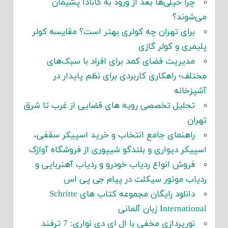
چرا خیلی‌ها بعد از ورود به کانادا پشیمان
می‌شوند؟
برای تهران چه کولری بهتر است؟ مقایسه کولر
پلیمری و کولر گازی
مدیریت فضای کمد برای افراد با سبک‌های
مختلف؛ راهکاری کاربردی برای نظم پایدار در
آشپزخانه
تحلیل تخصصی رویه های قضایی از غرب تا شرق
تهران
راهنمای جامع انتخاب و خرید اسپیکر سقفی،
اسپیکر دیواری و بلندگو شیپوری از فروشگاه آوازک
فروش انواع ردیاب خودرو و ردیاب آهنربایی و
ردیاب موتور سیکلت در پیام جی پی اس
دانلود رایگان مجموعه کتاب های Schritte
International زبان آلمانی
نورپردازی مخفی با ال ای دی نواری: 7 ترفند