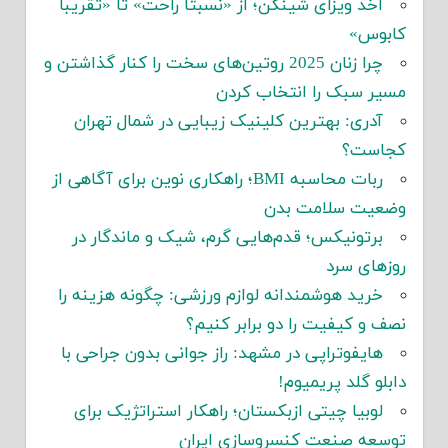
اخذ ویزای شینگن؛ از «نسبتاً راحت» تا «تقریباً
کابوس»
چرا زنان 2025 روتین‌های سخت را کنار گذاشتن و
مسیر سبک را انتخاب کردن
آدری: بهترین کلینیک زیبایی در شمال تهران
کجاست؟
ربات محاسبه BMI؛ راهکاری نوین برای آگاهی از
وضعیت سلامت بدن
برتونیکس؛ قدم‌هایی گرم، شیک و ماندگار در
روزهای سرد
خرید هوشمندانه لوازم ورزشی: چگونه هزینه را
نصف و کیفیت را دو برابر کنیم؟
هایفوتراپی در مشهد: راز جوانی بدون جراحی با
دابلو گلد پریمیوم!
لوبیا چیتی ازبکستان؛ راهکار استراتژیک برای
توسعه صنعت کنسروسازی ایران