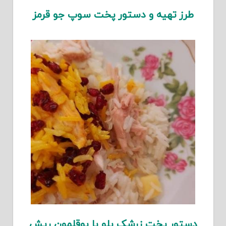
طرز تهیه و دستور پخت سوپ جو قرمز
دستور پخت زرشک پلو با بوقلمون ریش