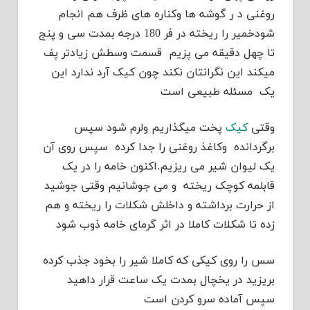
روغنی د ر گوشه ها وکناره های ظرف هم انجام
شودخمیر را ریخته در فر 180 درجه بمدت سی و پنج
تا چهل دقیقه می پزیم قسمت وسطش زیادتر پف
میکند این نگرانتان نکند چون کیک آرد ندارد این
یک مسئله طبیعی است
وقتی
کیک
پخت میگذاریم ولرم شود سپس
برگردانده وکاغذ روغنی را جدا کرده سپس روی آن
یک لیوان شیر می ریزیم.اکنون خامه را در یک
قابلمه کوچک ریخته و می جوشانیم وقتی جوشید
از حرارت برداشته و داخلش شکلات را ریخته و هم
زده تا شکلات کاملا در اثر گرمای خامه ذوب شود
سس را روی کیکی که کاملا شیر را بخود جذب کرده
بریزید در یخچال بمدت یک ساعت قرار داهید
سپس آماده سرو کردن است