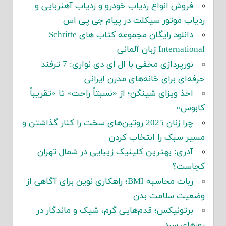
فروش انواع ردیاب خودرو و ردیاب آهنربایی و
ردیاب موتور سیکلت در پیام جی پی اس
دانلود رایگان مجموعه کتاب های Schritte
International زبان آلمانی
نورپردازی مخفی با ال ای دی نواری: 7 ترفند
حرفه‌ای برای خانه‌های مدرن ایرانی
اخذ ویزای شینگن؛ از «نسبتاً راحت» تا «تقریباً
کابوس»
چرا زنان 2025 روتین‌های سخت را کنار گذاشتن و
مسیر سبک را انتخاب کردن
آدری: بهترین کلینیک زیبایی در شمال تهران
کجاست؟
ربات محاسبه BMI؛ راهکاری نوین برای آگاهی از
وضعیت سلامت بدن
برتونیکس؛ قدم‌هایی گرم، شیک و ماندگار در
روزهای سرد