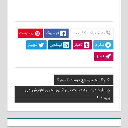
به اشتراک بگذارید:
فیسبوک
پینترست
تلگرام
تامبلر
لینکدین
توییتر
ایمیل
Previous
چگونه سوتلاچ درست کنیم ؟
راهبری
Post:
Next
چرا افراد مبتلا به دیابت نوع 2 روز به روز افزایش می
نوشته
Post:
یابد ؟