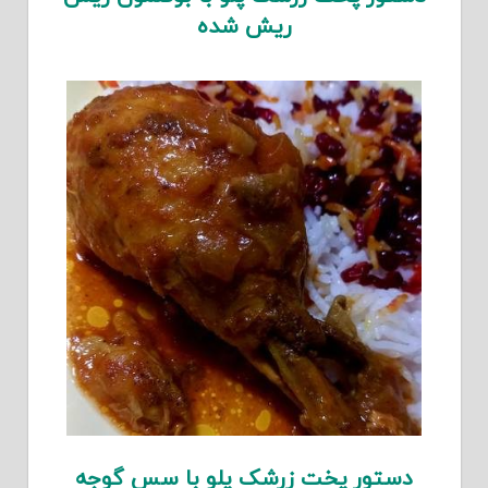
ریش شده
دستور پخت زرشک پلو با سس گوجه