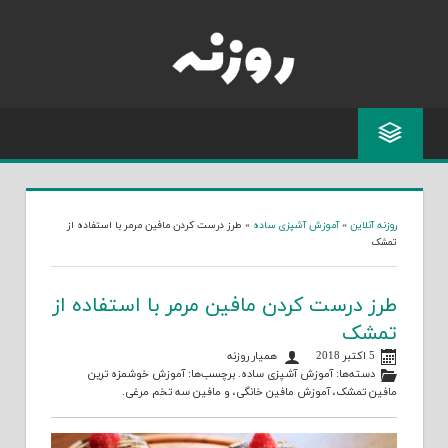
Skip
to
content
روزنه آنلاین
»
آموزش آشپزی ساده
»
طرز درست کردن مافین مرمر با استفاده از
تمشک
طرز درست کردن مافین مرمر با استفاده از
تمشک
5 اکتبر 2018
همیار روزنه
دسته‌ها:
آموزش آشپزی ساده
. برچسب‌ها:
آموزش خوشمزه ترین
مافین تمشک
،
آموزش مافین خانگی
، و
مافین سه تخم مرغی
.