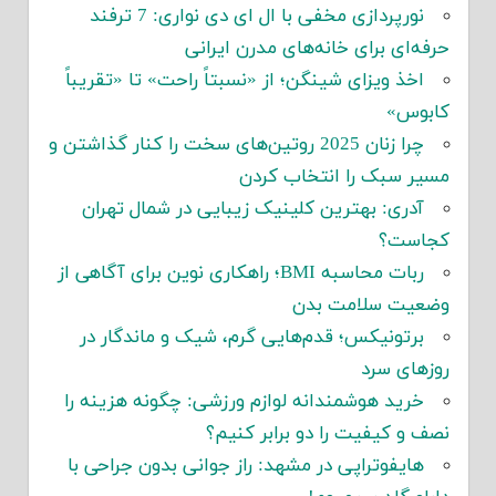
نورپردازی مخفی با ال ای دی نواری: 7 ترفند
حرفه‌ای برای خانه‌های مدرن ایرانی
اخذ ویزای شینگن؛ از «نسبتاً راحت» تا «تقریباً
کابوس»
چرا زنان 2025 روتین‌های سخت را کنار گذاشتن و
مسیر سبک را انتخاب کردن
آدری: بهترین کلینیک زیبایی در شمال تهران
کجاست؟
ربات محاسبه BMI؛ راهکاری نوین برای آگاهی از
وضعیت سلامت بدن
برتونیکس؛ قدم‌هایی گرم، شیک و ماندگار در
روزهای سرد
خرید هوشمندانه لوازم ورزشی: چگونه هزینه را
نصف و کیفیت را دو برابر کنیم؟
هایفوتراپی در مشهد: راز جوانی بدون جراحی با