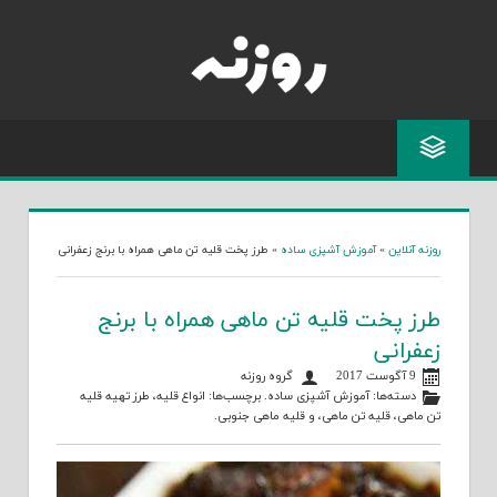
Skip
to
content
روزنه آنلاین
»
آموزش آشپزی ساده
»
طرز پخت قلیه تن ماهی همراه با برنج زعفرانی
طرز پخت قلیه تن ماهی همراه با برنج
زعفرانی
9 آگوست 2017
گروه روزنه
دسته‌ها:
آموزش آشپزی ساده
. برچسب‌ها:
انواع قلیه
،
طرز تهیه قلیه
تن ماهی
،
قلیه تن ماهی
، و
قلیه ماهی جنوبی
.