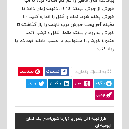
بیاد.تكه های ماهی را كم كم اضافه كرده تا آب
خورش از جوش نیفتد. 40-30 دقیقه زمان داده تا
خورش پخته شود. نمك و فلفل را اندازه كنید. 15
دقیقه آخر پخت خورش درب قابلمه را باز گذاشته تا
خورش به روغن بیفتد.مقدار فلفل و ترشی (تمبر
هندی) خورش را میتوانیم بر حسب ذائقه خود كم یا
زیاد كنید.
به اشتراک بگذارید:
فیسبوک
پینترست
تلگرام
تامبلر
لینکدین
توییتر
ایمیل
Previous
طرز تهیه آش بلغور یا (یارما شورباسه) یک غذای
راهبری
Post:
ارومیه ای