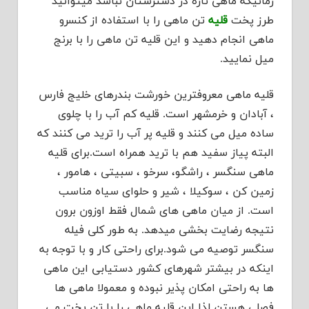
زمانیکه ماهی تازه در دسترستان نباشد میتوانید
طرز پخت
قلیه
تن ماهی را با استفاده از کنسرو
ماهی انجام دهید و این قلیه تن ماهی را با برنج
میل نمایید.
قلیه ماهی معروفترین خورشت بندرهای خلیج فارس
، آبادان و خرمشهر است. قلیه كم آب را با چلوی
ساده میل می كنند و قلیه پر آب را ترید می كنند كه
البته پیاز سفید هم با ترید همراه است.برای قلیه
ماهی سنگسر ، راشگو، سرخو ، سبیتی ، هامور ،
زمین كن ، سوكیلا ، شیر و حلوای سیاه مناسب
است. از میان ماهی های شمال فقط اوزون برون
نتیجه رضایت بخشی میدهد. به طور كلی فیله
سنگسر توصیه می شود.برای راحتی كار و با توجه به
اینكه در بیشتر شهرهای كشور دستیابی این ماهی
ها به راحتی امكان پذیر نبوده و معمولا ماهی ها
فصلی هستن لذا این قلیه ماهی را با تن پخت می