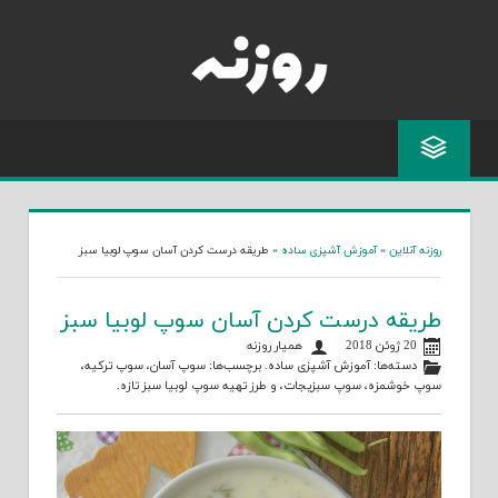
Skip
to
content
روزنه آنلاین
»
آموزش آشپزی ساده
»
طریقه درست کردن آسان سوپ لوبیا سبز
طریقه درست کردن آسان سوپ لوبیا سبز
20 ژوئن 2018
همیار روزنه
دسته‌ها:
آموزش آشپزی ساده
. برچسب‌ها:
سوپ آسان
،
سوپ ترکیه
،
سوپ خوشمزه
،
سوپ سبزیجات
، و
طرز تهیه سوپ لوبیا سبز تازه
.