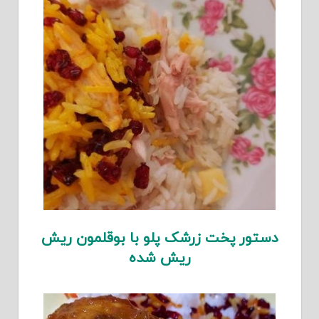
دستور پخت زرشک پلو با بوقلمون ریش
ریش شده