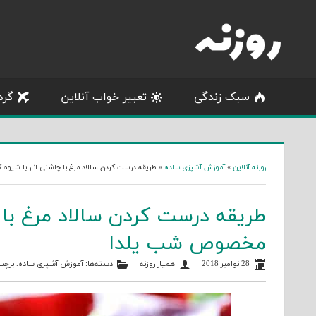
Skip
to
content
سبک زندگی
تعبیر خواب آنلاین
گرد
روزنه آنلاین
»
آموزش آشپزی ساده
»
طریقه درست کردن سالاد مرغ با چاشنی انار با شیوه
طریقه درست کردن سالاد مرغ با چ
مخصوص شب یلدا
28 نوامبر 2018
همیار روزنه
دسته‌ها:
آموزش آشپزی ساده
. برچس