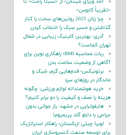
اخذ ویزای شینگن؛ از «نسبتاً راحت» تا
«تقریباً کابوس»
چرا زنان 2025 روتین‌های سخت را کنار
گذاشتن و مسیر سبک را انتخاب کردن
آدری: بهترین کلینیک زیبایی در شمال
تهران کجاست؟
ت
ربات محاسبه BMI؛ راهکاری نوین برای
آگاهی از وضعیت سلامت بدن
برتونیکس؛ قدم‌هایی گرم، شیک و
ماندگار در روزهای سرد
خرید هوشمندانه لوازم ورزشی: چگونه
هزینه را نصف و کیفیت را دو برابر کنیم؟
هایفوتراپی در مشهد: راز جوانی بدون
جراحی با دابلو گلد پریمیوم!
لوبیا چیتی ازبکستان؛ راهکار استراتژیک
برای توسعه صنعت کنسروسازی ایران