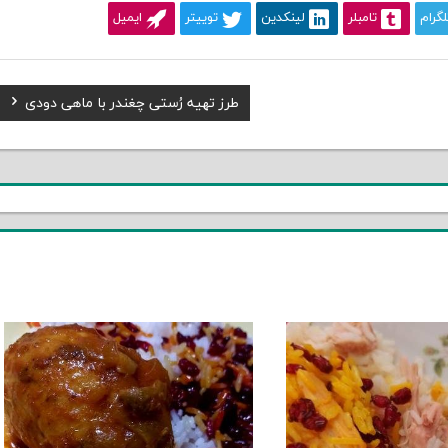
لگرام
تامبلر
لینکدین
توییتر
ایمیل
Next
طرز تهیه رُستی چغندر با ماهی دودی
Post: