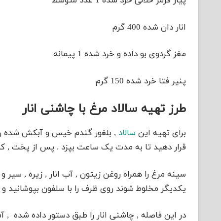
پیاز قرمز خلالی خرد شده 1 عدد متوسط
انار دان شده 400 گرم
مغز گردوی بو داده و خرد شده 1 پیمانه
پنیر فتا خرد شده 150 گرم
طرز تهیه سالاد مرغ با چاشنی انار
برای تهیه این
سالاد
, بلغور گندم خیس و آبکش شده را 
قرار دهید تا به مدت یک ساعت بپزد . پس از پخت , ک
سینه مرغ را همراه روغن زیتون , آب انار , زیره , سیر و 
یکدیگر مخلوط شوند روی ظرف را با سلفون بپوشانید و 
در این فاصله , چاشنی انار را طبق دستور داده شده , آ