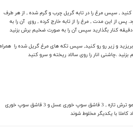
ک کنید , سپس مرغ را در تابه گریل چرب و گرم شده , از هر طرف
پخت شود. پس از این مدت , مرغ را از تابه خارج کرده , روی آن را به
دقیقه کنار بگذارید سپس آن را به صورت ضخیم برش بزنید
 بریزید و زیر رو رو کنید, سپس تکه های مرغ گریل شده را همراه
هم بزنید .چاشنی انار را روی سالاد ریخته و سرو کنید
60 میلی لیتر روغن زیتون را همراه 60 میلی لیتر آب لیمو ترش تازه , 3 قاشق سوپ خوری عسل و 3 قاشق سوپ خوری
اد کاملا با یکدیگر مخلوط شوند