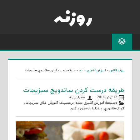
Skip
to
content
روزنه آنلاین
»
آموزش آشپزی ساده
»
طریقه درست کردن ساندویچ سبزیجات
طریقه درست کردن ساندویچ سبزیجات
12 ژوئن 2018
همیار روزنه
دسته‌ها:
آموزش آشپزی ساده
. برچسب‌ها:
آموزش غذای سبزیجات
،
انواع ساندویچ
، و
غذا با بادمجان و کدو
.