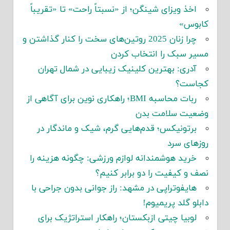
اخذ ویزای شینگن؛ از «نسبتاً راحت» تا «تقریباً
کابوس»
چرا زنان 2025 روتین‌های سخت را کنار گذاشتن و
مسیر سبک را انتخاب کردن
آدری: بهترین کلینیک زیبایی در شمال تهران
کجاست؟
ربات محاسبه BMI؛ راهکاری نوین برای آگاهی از
وضعیت سلامت بدن
برتونیکس؛ قدم‌هایی گرم، شیک و ماندگار در
روزهای سرد
خرید هوشمندانه لوازم ورزشی: چگونه هزینه را
نصف و کیفیت را دو برابر کنیم؟
هایفوتراپی در مشهد: راز جوانی بدون جراحی با
دابلو گلد پریمیوم!
لوبیا چیتی ازبکستان؛ راهکار استراتژیک برای