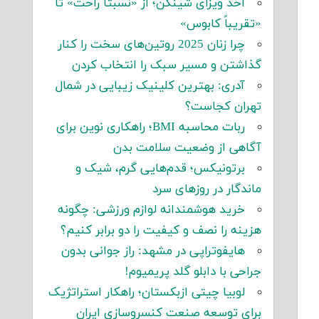
اخذ ویزای شینگن؛ از «نسبتاً راحت» تا
«تقریباً کابوس»
چرا زنان 2025 روتین‌های سخت را کنار
گذاشتن و مسیر سبک را انتخاب کردن
آدری: بهترین کلینیک زیبایی در شمال
تهران کجاست؟
ربات محاسبه BMI؛ راهکاری نوین برای
آگاهی از وضعیت سلامت بدن
برتونیکس؛ قدم‌هایی گرم، شیک و
ماندگار در روزهای سرد
خرید هوشمندانه لوازم ورزشی: چگونه
هزینه را نصف و کیفیت را دو برابر کنیم؟
هایفوتراپی در مشهد: راز جوانی بدون
جراحی با دابلو گلد پریمیوم!
لوبیا چیتی ازبکستان؛ راهکار استراتژیک
برای توسعه صنعت کنسروسازی ایران