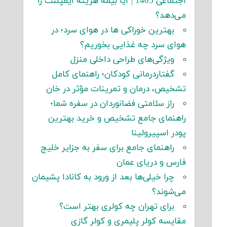
اجتماعی 1405 | آیا بیمه هزینه ایمپلنت را
می‌دهد؟
بهترین خوراکی ها در هوای سرد؛ در
هوای سرد چه غذایی بخوریم؟
ویژگی‌های طراحی داخلی منزل
گفتاردرمانی کودکان؛ راهنمای کامل
تشخیص، درمان و تمرینات مؤثر در خان
راز سلامتی فضانوردان در سفره شما؛
راهنمای جامع تشخیص و خرید بهترین
پودر اسپیرولینا
راهنمای جامع برای سفر به جزایر خلیج
فارس و دریای عمان
چرا خیلی‌ها بعد از ورود به کانادا پشیمان
می‌شوند؟
برای تهران چه کولری بهتر است؟
مقایسه کولر پلیمری و کولر گازی