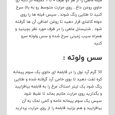
فیله ماهی را از هر دو طرف 4 تا 5 دقیقه در تابه ای
حاوی روعن داغ , روی حرارت متوسط رو به بالا سرخ
کنید تا طلایی رنگ شوند , سپس فیله ها را روی
حوله کاغذی قرار دهید تا روغن اضافی آن ها گرفته
شود . شنیستل ماهی را در ظرف مورد نظر بچینید و
همراه سیب زمینی سرخ شده و سس ولوته سرو
کنید
سس ولوته :
50 گرم آرد نول را در قابلمه ای حاوی یک سوم پیمانه
کره تفت دهید تا بوی خامی آرد گرفته شده و طلایی
رنگ شود یک لیتر استاک مرغ را به قابلمه بیافزایید
و بگذارید روی حرارت ملایم بماند تا غلیظ شود
سپس یک سوم پیمانه خامه و کمی نمک به آن
بیافزایید و هم بزنید قابلمه را از روی حرارت بردارید