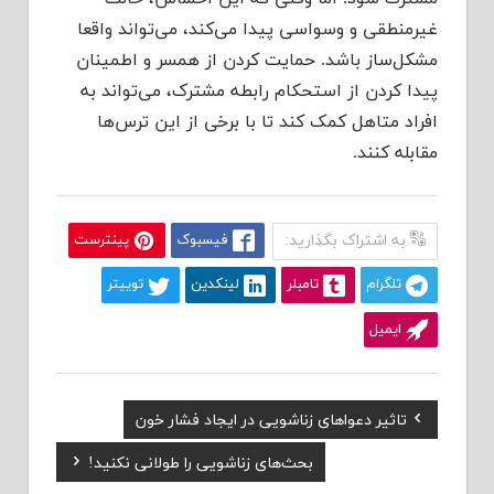
غیرمنطقی و وسواسی پیدا می‌کند، می‌تواند واقعا
مشکل‌ساز باشد. حمایت کردن از همسر و اطمینان
پیدا کردن از استحکام رابطه مشترک، می‌تواند به
افراد متاهل کمک کند تا با برخی از این ترس‌ها
مقابله کنند.
به اشتراک بگذارید:
فیسبوک
پینترست
تلگرام
تامبلر
لینکدین
توییتر
ایمیل
Previous
تاثیر دعواهای زناشویی در ایجاد فشار خون
راهبری
Post:
Next
بحث‌های زناشویی را طولانی نکنید!
نوشته
Post: