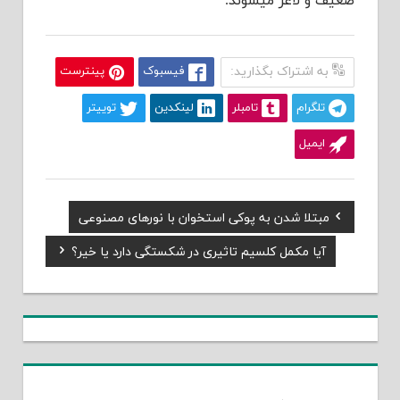
ضعیف و لاغر میشوند.
به اشتراک بگذارید:
فیسبوک
پینترست
تلگرام
تامبلر
لینکدین
توییتر
ایمیل
Previous
مبتلا شدن به پوکی استخوان با نورهای مصنوعی
راهبری
Post:
Next
آیا مکمل کلسیم تاثیری در شکستگی دارد یا خیر؟
نوشته
Post: