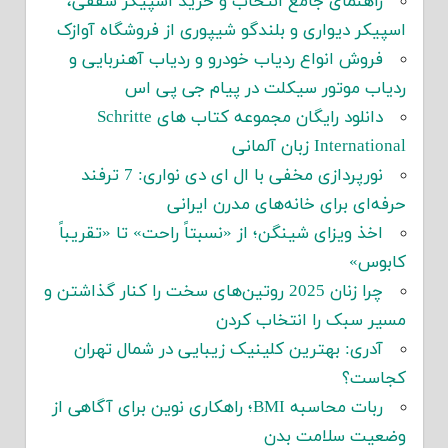
راهنمای جامع انتخاب و خرید اسپیکر سقفی،
اسپیکر دیواری و بلندگو شیپوری از فروشگاه آوازک
فروش انواع ردیاب خودرو و ردیاب آهنربایی و
ردیاب موتور سیکلت در پیام جی پی اس
دانلود رایگان مجموعه کتاب های Schritte
International زبان آلمانی
نورپردازی مخفی با ال ای دی نواری: 7 ترفند
حرفه‌ای برای خانه‌های مدرن ایرانی
اخذ ویزای شینگن؛ از «نسبتاً راحت» تا «تقریباً
کابوس»
چرا زنان 2025 روتین‌های سخت را کنار گذاشتن و
مسیر سبک را انتخاب کردن
آدری: بهترین کلینیک زیبایی در شمال تهران
کجاست؟
ربات محاسبه BMI؛ راهکاری نوین برای آگاهی از
وضعیت سلامت بدن