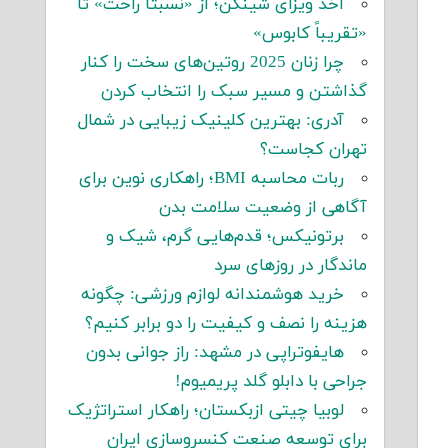
اخذ ویزای شینگن؛ از «نسبتاً راحت» تا
«تقریباً کابوس»
چرا زنان 2025 روتین‌های سخت را کنار
گذاشتن و مسیر سبک را انتخاب کردن
آدری: بهترین کلینیک زیبایی در شمال
تهران کجاست؟
ربات محاسبه BMI؛ راهکاری نوین برای
آگاهی از وضعیت سلامت بدن
برتونیکس؛ قدم‌هایی گرم، شیک و
ماندگار در روزهای سرد
خرید هوشمندانه لوازم ورزشی: چگونه
هزینه را نصف و کیفیت را دو برابر کنیم؟
هایفوتراپی در مشهد: راز جوانی بدون
جراحی با دابلو گلد پریمیوم!
لوبیا چیتی ازبکستان؛ راهکار استراتژیک
برای توسعه صنعت کنسروسازی ایران