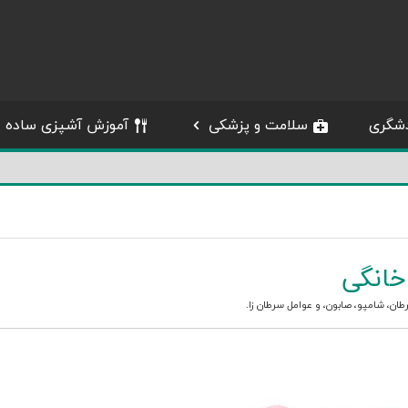
شگری
سلامت و پزشکی
آموزش آشپزی ساده
خانگی
طان
،
شامپو
،
صابون
، و
عوامل سرطان زا
.