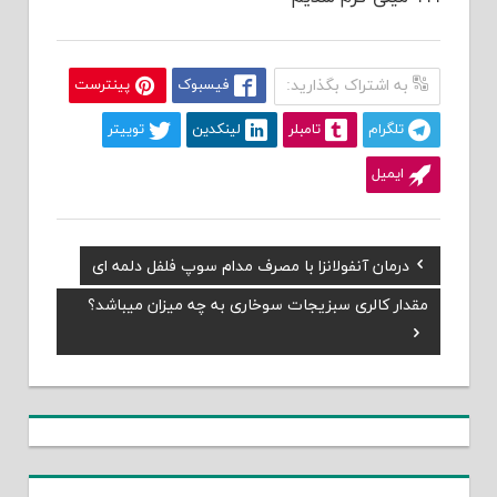
به اشتراک بگذارید:
فیسبوک
پینترست
تلگرام
تامبلر
لینکدین
توییتر
ایمیل
Previous
درمان آنفولانزا با مصرف مدام سوپ فلفل دلمه ای
راهبری
Post:
Next
مقدار کالری سبزیجات سوخاری به چه میزان میباشد؟
نوشته
Post: