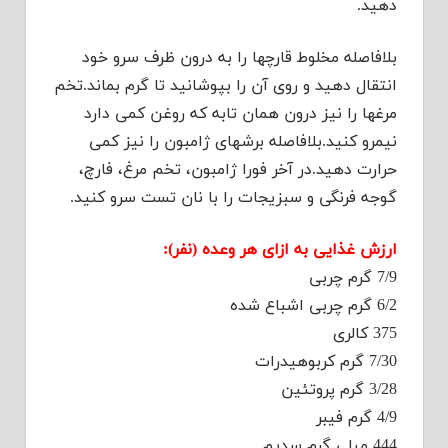
دهید.
بلافاصله مخلوط قارچها را به درون ظرف سرو خود
انتقال دهید و روی آن را بپوشانید تا گرم بماند.تخم
مرغها را نیز درون همان تابه که روغن کمی دارد
نیمرو کنید.بلافاصله برشهای ژامبون را نیز کمی
حرارت دهید.در آخر فورا ژامبون، تخم مرغ، فارچ،
گوجه فرنگی و سبزیجات را با نان تست سرو کنید.
ارزش غذایی به ازای هر وعده (نفر):
7/9 گرم چربی
6/2 گرم چربی اشباع شده
375 کالری
7/30 گرم کربوهیدرات
3/28 گرم پروتئین
4/9 گرم فیبر
444 میلی گرم سدیم