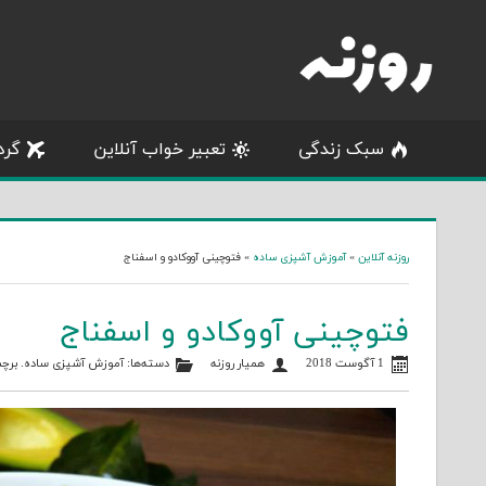
Skip
to
content
سبک زندگی
تعبیر خواب آنلاین
گرد
روزنه آنلاین
»
آموزش آشپزی ساده
»
فتوچینی آووکادو و اسفناج
فتوچینی آووکادو و اسفناج
1 آگوست 2018
همیار روزنه
دسته‌ها:
آموزش آشپزی ساده
. برچ