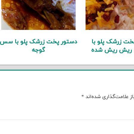
خت زرشک پلو با
دستور پخت زرشک پلو با سس
 ریش ریش شده
گوجه
ز علامت‌گذاری شده‌اند
*