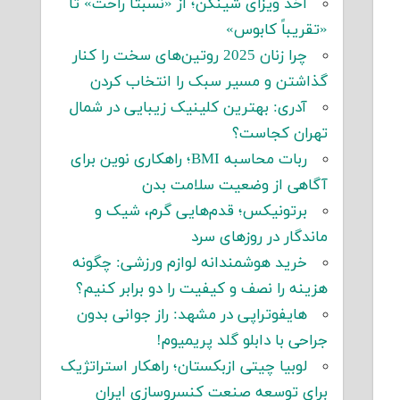
اخذ ویزای شینگن؛ از «نسبتاً راحت» تا
«تقریباً کابوس»
چرا زنان 2025 روتین‌های سخت را کنار
گذاشتن و مسیر سبک را انتخاب کردن
آدری: بهترین کلینیک زیبایی در شمال
تهران کجاست؟
ربات محاسبه BMI؛ راهکاری نوین برای
آگاهی از وضعیت سلامت بدن
برتونیکس؛ قدم‌هایی گرم، شیک و
ماندگار در روزهای سرد
خرید هوشمندانه لوازم ورزشی: چگونه
هزینه را نصف و کیفیت را دو برابر کنیم؟
هایفوتراپی در مشهد: راز جوانی بدون
جراحی با دابلو گلد پریمیوم!
لوبیا چیتی ازبکستان؛ راهکار استراتژیک
برای توسعه صنعت کنسروسازی ایران